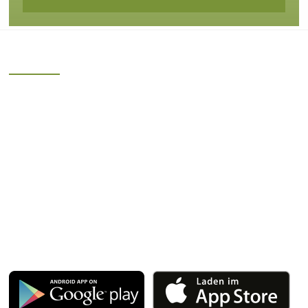
Kontakt
Schiefer-Apotheke Steinach
Ina Kienel e.K.
Bahnhofstraße 7
96523 Steinach
Telefon: 036762/3 23 68
Fax: 036762/2 89 196
WhatsApp 01624523365
E-Mail:
schieferapotheke@t-online.de
Apotheken App:
Gesund.de