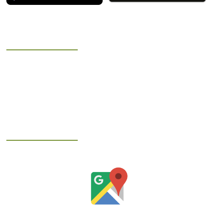
Öffnungszeiten
Montag – Freitag
8.00 Uhr – 18.00 Uhr
Samstag
8.00 Uhr – 12.00 Uhr
Ihr Weg zu uns
So finden Sie die Schiefer-Apotheke in Steinach: