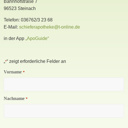
Bahnhofstraße 7
96523 Steinach
Telefon: 036762/3 23 68
E-Mail:
schieferapotheke@t-online.de
in der App
„ApoGuide“
„
“ zeigt erforderliche Felder an
*
Vorname
*
Nachname
*