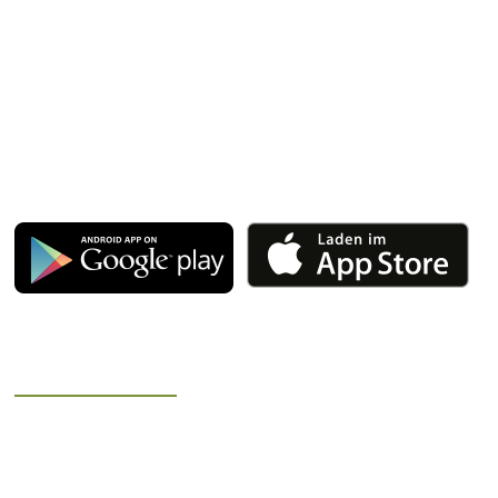
96523 Steinach
Telefon: 036762/3 23 68
Fax: 036762/2 89 196
WhatsApp 01624523365
E-Mail:
schieferapotheke@t-online.de
Apotheken App:
Gesund.de
Öffnungszeiten
Montag – Freitag
8.00 Uhr – 18.00 Uhr
Samstag