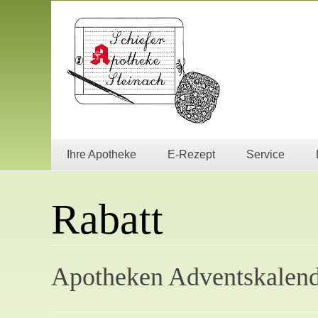
Zum
Inhalt
springen
Ihre Apotheke
E-Rezept
Service
Rabatt
Apotheken Adventskalen