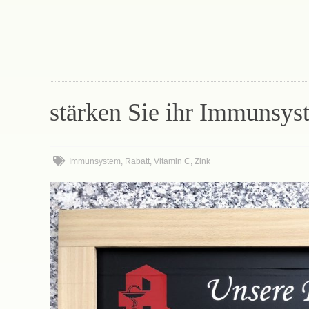
stärken Sie ihr Immunsys
Immunsystem
,
Rabatt
,
Vitamin C
,
Zink