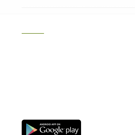
Kontakt
Schiefer-Apotheke Steinach
Ina Kienel e.K.
Bahnhofstraße 7
96523 Steinach
Telefon: 036762/3 23 68
Fax: 036762/2 89 196
WhatsApp 01624523365
E-Mail:
schieferapotheke@t-online.de
Apotheken App:
Gesund.de