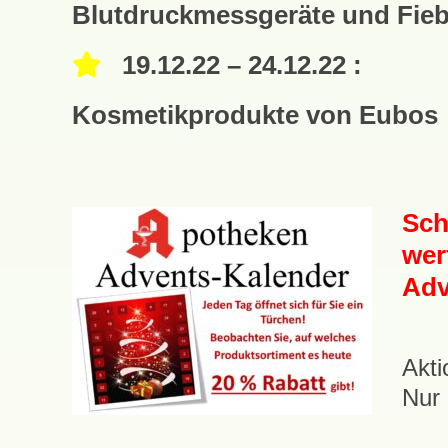
Blutdruckmessgeräte und Fie
19
.12.22 – 24.12.22 :
Kosmetikprodukte von Eubos
Sch
wer
Adv
Akti
Nur 