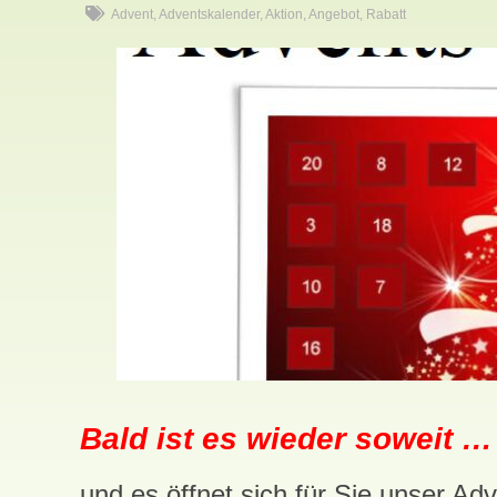
Advent
,
Adventskalender
,
Aktion
,
Angebot
,
Rabatt
Bald ist es wieder soweit …
und es öffnet sich für Sie unser Ad